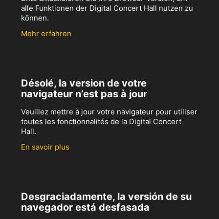
alle Funktionen der Digital Concert Hall nutzen zu
können.
Mehr erfahren
Désolé, la version de votre
navigateur n’est pas à jour
Veuillez mettre à jour votre navigateur pour utiliser
toutes les fonctionnalités de la Digital Concert
Hall.
En savoir plus
Desgraciadamente, la versión de su
navegador está desfasada