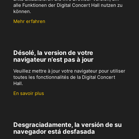
alle Funktionen der Digital Concert Hall nutzen zu
können.
Mehr erfahren
Désolé, la version de votre
navigateur n’est pas à jour
Veuillez mettre à jour votre navigateur pour utiliser
toutes les fonctionnalités de la Digital Concert
Hall.
En savoir plus
Desgraciadamente, la versión de su
navegador está desfasada