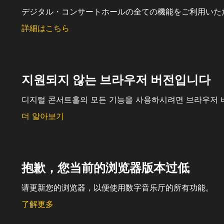
デジタル・コンサートホールの全ての機能をご利用いた
詳細はこちら
지원되지 않는 브라우저 버전입니다
디지털 콘서트홀의 모든 기능을 사용하시려면 브라우저 
더 알아보기
抱歉，您当前的浏览器版本过低
请更新您的浏览器，以便使用数字音乐厅的所有功能。
了解更多