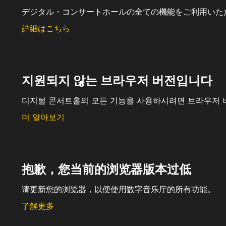
デジタル・コンサートホールの全ての機能をご利用いた
詳細はこちら
지원되지 않는 브라우저 버전입니다
디지털 콘서트홀의 모든 기능을 사용하시려면 브라우저 
더 알아보기
抱歉，您当前的浏览器版本过低
请更新您的浏览器，以便使用数字音乐厅的所有功能。
了解更多