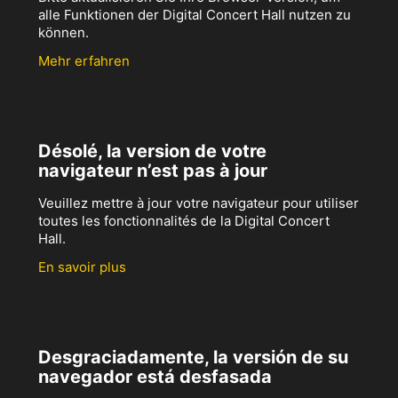
alle Funktionen der Digital Concert Hall nutzen zu
können.
Mehr erfahren
Désolé, la version de votre
navigateur n’est pas à jour
Veuillez mettre à jour votre navigateur pour utiliser
toutes les fonctionnalités de la Digital Concert
Hall.
En savoir plus
Desgraciadamente, la versión de su
navegador está desfasada