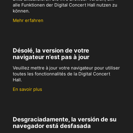
alle Funktionen der Digital Concert Hall nutzen zu
können.
Mehr erfahren
Désolé, la version de votre
navigateur n’est pas à jour
Veuillez mettre à jour votre navigateur pour utiliser
toutes les fonctionnalités de la Digital Concert
Hall.
En savoir plus
Desgraciadamente, la versión de su
navegador está desfasada