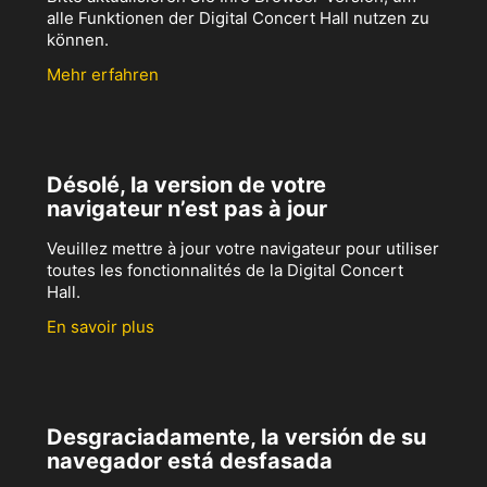
alle Funktionen der Digital Concert Hall nutzen zu
können.
Mehr erfahren
Désolé, la version de votre
navigateur n’est pas à jour
Veuillez mettre à jour votre navigateur pour utiliser
toutes les fonctionnalités de la Digital Concert
Hall.
En savoir plus
Desgraciadamente, la versión de su
navegador está desfasada