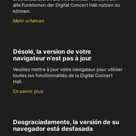
alle Funktionen der Digital Concert Hall nutzen zu
können.
Mehr erfahren
Désolé, la version de votre
navigateur n’est pas à jour
Veuillez mettre à jour votre navigateur pour utiliser
toutes les fonctionnalités de la Digital Concert
Hall.
En savoir plus
Desgraciadamente, la versión de su
navegador está desfasada