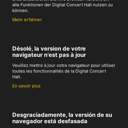
alle Funktionen der Digital Concert Hall nutzen zu
können.
Mehr erfahren
Désolé, la version de votre
navigateur n’est pas à jour
Veuillez mettre à jour votre navigateur pour utiliser
toutes les fonctionnalités de la Digital Concert
Hall.
En savoir plus
Desgraciadamente, la versión de su
navegador está desfasada