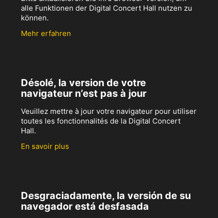
alle Funktionen der Digital Concert Hall nutzen zu
können.
Mehr erfahren
Désolé, la version de votre
navigateur n’est pas à jour
Veuillez mettre à jour votre navigateur pour utiliser
toutes les fonctionnalités de la Digital Concert
Hall.
En savoir plus
Desgraciadamente, la versión de su
navegador está desfasada