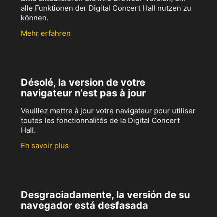
alle Funktionen der Digital Concert Hall nutzen zu
können.
Mehr erfahren
Désolé, la version de votre
navigateur n’est pas à jour
Veuillez mettre à jour votre navigateur pour utiliser
toutes les fonctionnalités de la Digital Concert
Hall.
En savoir plus
Desgraciadamente, la versión de su
navegador está desfasada