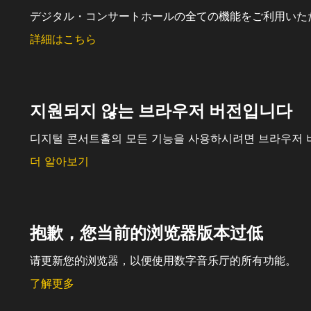
デジタル・コンサートホールの全ての機能をご利用いた
詳細はこちら
지원되지 않는 브라우저 버전입니다
디지털 콘서트홀의 모든 기능을 사용하시려면 브라우저 
더 알아보기
抱歉，您当前的浏览器版本过低
请更新您的浏览器，以便使用数字音乐厅的所有功能。
了解更多