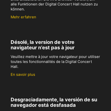
alle Funktionen der Digital Concert Hall nutzen zu
können.
Mehr erfahren
Désolé, la version de votre
navigateur n’est pas à jour
Veuillez mettre à jour votre navigateur pour utiliser
toutes les fonctionnalités de la Digital Concert
Hall.
En savoir plus
Desgraciadamente, la versión de su
navegador está desfasada