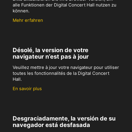
alle Funktionen der Digital Concert Hall nutzen zu
können.
Mehr erfahren
Désolé, la version de votre
navigateur n’est pas à jour
Veuillez mettre à jour votre navigateur pour utiliser
toutes les fonctionnalités de la Digital Concert
Hall.
En savoir plus
Desgraciadamente, la versión de su
navegador está desfasada