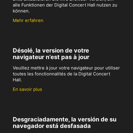
alle Funktionen der Digital Concert Hall nutzen zu
können.
Mehr erfahren
Désolé, la version de votre
navigateur n’est pas à jour
Veuillez mettre à jour votre navigateur pour utiliser
toutes les fonctionnalités de la Digital Concert
Hall.
En savoir plus
Desgraciadamente, la versión de su
navegador está desfasada