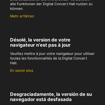
alle Funktionen der Digital Concert Hall nutzen zu
können.
Mehr erfahren
Désolé, la version de votre
navigateur n’est pas à jour
Veuillez mettre à jour votre navigateur pour utiliser
toutes les fonctionnalités de la Digital Concert
Hall.
En savoir plus
Desgraciadamente, la versión de su
navegador está desfasada