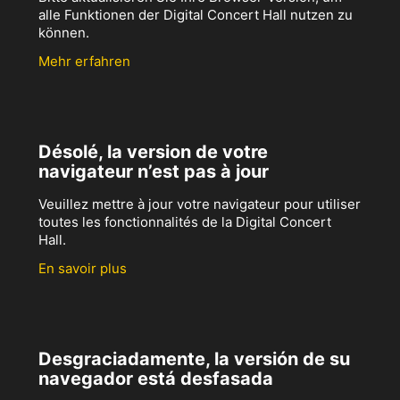
alle Funktionen der Digital Concert Hall nutzen zu
können.
Mehr erfahren
Désolé, la version de votre
navigateur n’est pas à jour
Veuillez mettre à jour votre navigateur pour utiliser
toutes les fonctionnalités de la Digital Concert
Hall.
En savoir plus
Desgraciadamente, la versión de su
navegador está desfasada