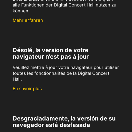
alle Funktionen der Digital Concert Hall nutzen zu
können.
Mehr erfahren
Désolé, la version de votre
navigateur n’est pas à jour
Veuillez mettre à jour votre navigateur pour utiliser
toutes les fonctionnalités de la Digital Concert
Hall.
En savoir plus
Desgraciadamente, la versión de su
navegador está desfasada