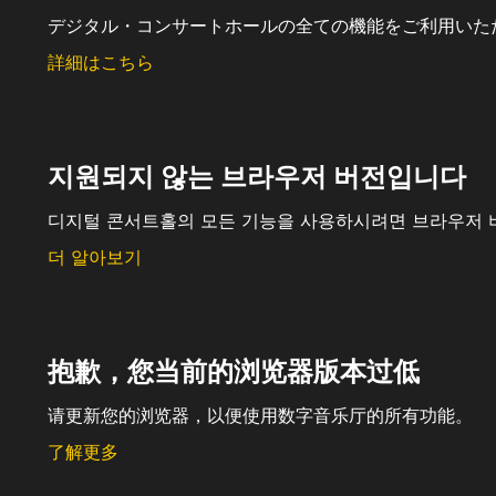
デジタル・コンサートホールの全ての機能をご利用いた
詳細はこちら
지원되지 않는 브라우저 버전입니다
디지털 콘서트홀의 모든 기능을 사용하시려면 브라우저 
더 알아보기
抱歉，您当前的浏览器版本过低
请更新您的浏览器，以便使用数字音乐厅的所有功能。
了解更多