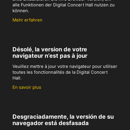
alle Funktionen der Digital Concert Hall nutzen zu
können.
Mehr erfahren
Désolé, la version de votre
navigateur n’est pas à jour
Veuillez mettre à jour votre navigateur pour utiliser
toutes les fonctionnalités de la Digital Concert
Hall.
En savoir plus
Desgraciadamente, la versión de su
navegador está desfasada