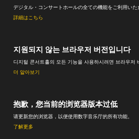
デジタル・コンサートホールの全ての機能をご利用いた
詳細はこちら
지원되지 않는 브라우저 버전입니다
디지털 콘서트홀의 모든 기능을 사용하시려면 브라우저 
더 알아보기
抱歉，您当前的浏览器版本过低
请更新您的浏览器，以便使用数字音乐厅的所有功能。
了解更多