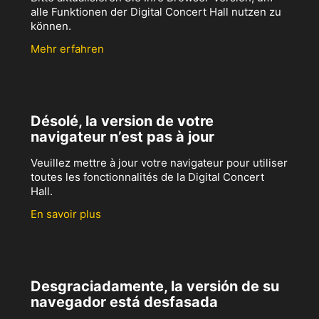
alle Funktionen der Digital Concert Hall nutzen zu
können.
Mehr erfahren
Désolé, la version de votre
navigateur n’est pas à jour
Veuillez mettre à jour votre navigateur pour utiliser
toutes les fonctionnalités de la Digital Concert
Hall.
En savoir plus
Desgraciadamente, la versión de su
navegador está desfasada