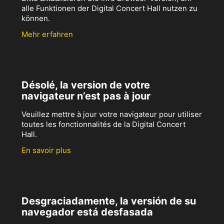
alle Funktionen der Digital Concert Hall nutzen zu
können.
Mehr erfahren
Désolé, la version de votre
navigateur n’est pas à jour
Veuillez mettre à jour votre navigateur pour utiliser
toutes les fonctionnalités de la Digital Concert
Hall.
En savoir plus
Desgraciadamente, la versión de su
navegador está desfasada