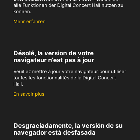
alle Funktionen der Digital Concert Hall nutzen zu
können.
Mehr erfahren
Désolé, la version de votre
navigateur n’est pas à jour
Veuillez mettre à jour votre navigateur pour utiliser
toutes les fonctionnalités de la Digital Concert
Hall.
En savoir plus
Desgraciadamente, la versión de su
navegador está desfasada