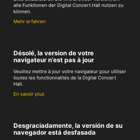
alle Funktionen der Digital Concert Hall nutzen zu
können.
Mehr erfahren
Désolé, la version de votre
navigateur n’est pas à jour
Veuillez mettre à jour votre navigateur pour utiliser
toutes les fonctionnalités de la Digital Concert
Hall.
En savoir plus
Desgraciadamente, la versión de su
navegador está desfasada