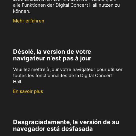
alle Funktionen der Digital Concert Hall nutzen zu
können.
Mehr erfahren
Désolé, la version de votre
navigateur n’est pas à jour
Veuillez mettre à jour votre navigateur pour utiliser
toutes les fonctionnalités de la Digital Concert
Hall.
En savoir plus
Desgraciadamente, la versión de su
navegador está desfasada