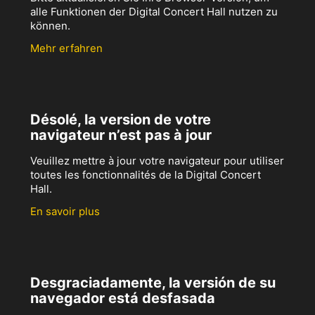
alle Funktionen der Digital Concert Hall nutzen zu
können.
Mehr erfahren
Désolé, la version de votre
navigateur n’est pas à jour
Veuillez mettre à jour votre navigateur pour utiliser
toutes les fonctionnalités de la Digital Concert
Hall.
En savoir plus
Desgraciadamente, la versión de su
navegador está desfasada