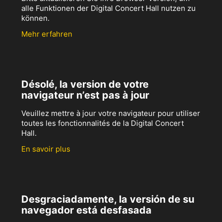
alle Funktionen der Digital Concert Hall nutzen zu
können.
Mehr erfahren
Désolé, la version de votre
navigateur n’est pas à jour
Veuillez mettre à jour votre navigateur pour utiliser
toutes les fonctionnalités de la Digital Concert
Hall.
En savoir plus
Desgraciadamente, la versión de su
navegador está desfasada