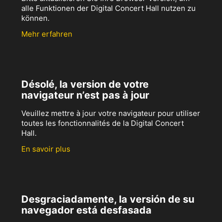
alle Funktionen der Digital Concert Hall nutzen zu
können.
Mehr erfahren
Désolé, la version de votre
navigateur n’est pas à jour
Veuillez mettre à jour votre navigateur pour utiliser
toutes les fonctionnalités de la Digital Concert
Hall.
En savoir plus
Desgraciadamente, la versión de su
navegador está desfasada