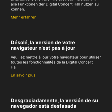
alle Funktionen der Digital Concert Hall nutzen zu
können.
Mehr erfahren
Désolé, la version de votre
navigateur n’est pas à jour
Veuillez mettre à jour votre navigateur pour utiliser
toutes les fonctionnalités de la Digital Concert
Hall.
En savoir plus
Desgraciadamente, la versión de su
navegador está desfasada