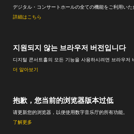
デジタル・コンサートホールの全ての機能をご利用いた
詳細はこちら
지원되지 않는 브라우저 버전입니다
디지털 콘서트홀의 모든 기능을 사용하시려면 브라우저 
더 알아보기
抱歉，您当前的浏览器版本过低
请更新您的浏览器，以便使用数字音乐厅的所有功能。
了解更多