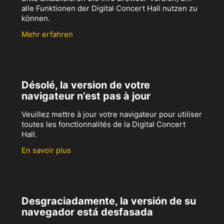
alle Funktionen der Digital Concert Hall nutzen zu
können.
Mehr erfahren
Désolé, la version de votre
navigateur n’est pas à jour
Veuillez mettre à jour votre navigateur pour utiliser
toutes les fonctionnalités de la Digital Concert
Hall.
En savoir plus
Desgraciadamente, la versión de su
navegador está desfasada