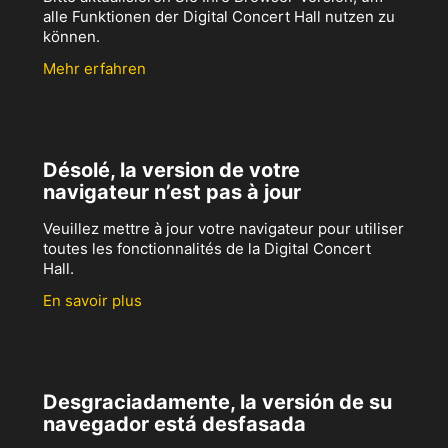
alle Funktionen der Digital Concert Hall nutzen zu
können.
Mehr erfahren
Désolé, la version de votre
navigateur n’est pas à jour
Veuillez mettre à jour votre navigateur pour utiliser
toutes les fonctionnalités de la Digital Concert
Hall.
En savoir plus
Desgraciadamente, la versión de su
navegador está desfasada