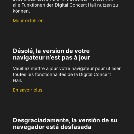
alle Funktionen der Digital Concert Hall nutzen zu
können.
Mehr erfahren
Désolé, la version de votre
navigateur n’est pas à jour
Veuillez mettre à jour votre navigateur pour utiliser
toutes les fonctionnalités de la Digital Concert
Hall.
En savoir plus
Desgraciadamente, la versión de su
navegador está desfasada