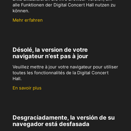
alle Funktionen der Digital Concert Hall nutzen zu
können.
Mehr erfahren
Désolé, la version de votre
navigateur n’est pas à jour
Veuillez mettre à jour votre navigateur pour utiliser
toutes les fonctionnalités de la Digital Concert
Hall.
En savoir plus
Desgraciadamente, la versión de su
navegador está desfasada