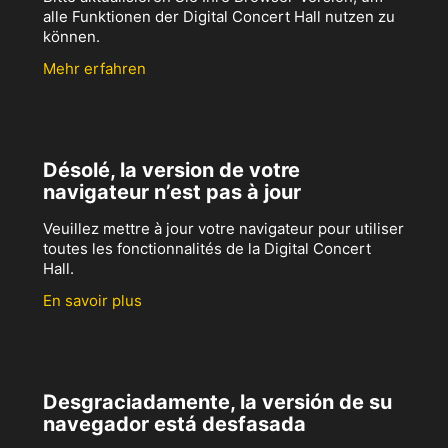
alle Funktionen der Digital Concert Hall nutzen zu
können.
Mehr erfahren
Désolé, la version de votre
navigateur n’est pas à jour
Veuillez mettre à jour votre navigateur pour utiliser
toutes les fonctionnalités de la Digital Concert
Hall.
En savoir plus
Desgraciadamente, la versión de su
navegador está desfasada