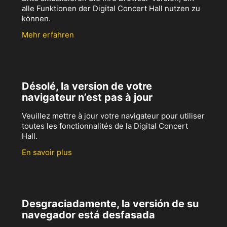
alle Funktionen der Digital Concert Hall nutzen zu
können.
Mehr erfahren
Désolé, la version de votre
navigateur n’est pas à jour
Veuillez mettre à jour votre navigateur pour utiliser
toutes les fonctionnalités de la Digital Concert
Hall.
En savoir plus
Desgraciadamente, la versión de su
navegador está desfasada