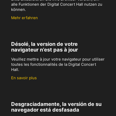
alle Funktionen der Digital Concert Hall nutzen zu
können.
Mehr erfahren
Désolé, la version de votre
navigateur n’est pas à jour
Veuillez mettre à jour votre navigateur pour utiliser
toutes les fonctionnalités de la Digital Concert
Hall.
En savoir plus
Desgraciadamente, la versión de su
navegador está desfasada