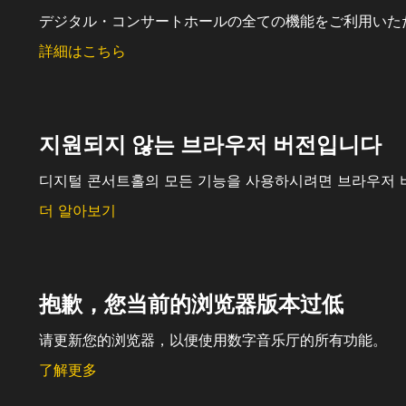
デジタル・コンサートホールの全ての機能をご利用いた
詳細はこちら
지원되지 않는 브라우저 버전입니다
디지털 콘서트홀의 모든 기능을 사용하시려면 브라우저 
더 알아보기
抱歉，您当前的浏览器版本过低
请更新您的浏览器，以便使用数字音乐厅的所有功能。
了解更多