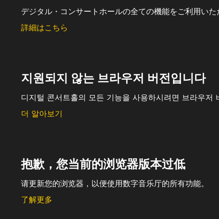
デジタル・コンサートホールの全ての機能をご利用いた
詳細はこちら
지원되지 않는 브라우저 버전입니다
디지털 콘서트홀의 모든 기능을 사용하시려면 브라우저 
더 알아보기
抱歉，您当前的浏览器版本过低
请更新您的浏览器，以便使用数字音乐厅的所有功能。
了解更多