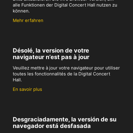
alle Funktionen der Digital Concert Hall nutzen zu
können.
Mehr erfahren
Désolé, la version de votre
navigateur n’est pas à jour
Veuillez mettre à jour votre navigateur pour utiliser
toutes les fonctionnalités de la Digital Concert
Hall.
En savoir plus
Desgraciadamente, la versión de su
navegador está desfasada