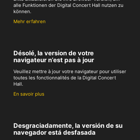
alle Funktionen der Digital Concert Hall nutzen zu
können.
Mehr erfahren
Désolé, la version de votre
navigateur n’est pas à jour
Veuillez mettre à jour votre navigateur pour utiliser
toutes les fonctionnalités de la Digital Concert
Hall.
En savoir plus
Desgraciadamente, la versión de su
navegador está desfasada