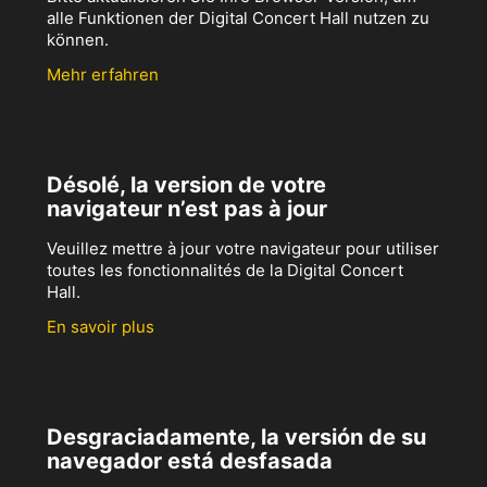
alle Funktionen der Digital Concert Hall nutzen zu
können.
Mehr erfahren
Désolé, la version de votre
navigateur n’est pas à jour
Veuillez mettre à jour votre navigateur pour utiliser
toutes les fonctionnalités de la Digital Concert
Hall.
En savoir plus
Desgraciadamente, la versión de su
navegador está desfasada