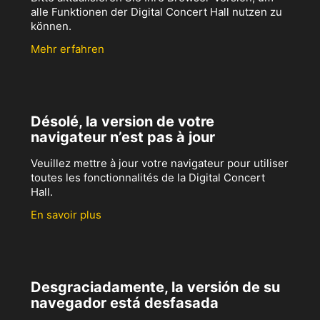
alle Funktionen der Digital Concert Hall nutzen zu
können.
Mehr erfahren
Désolé, la version de votre
navigateur n’est pas à jour
Veuillez mettre à jour votre navigateur pour utiliser
toutes les fonctionnalités de la Digital Concert
Hall.
En savoir plus
Desgraciadamente, la versión de su
navegador está desfasada