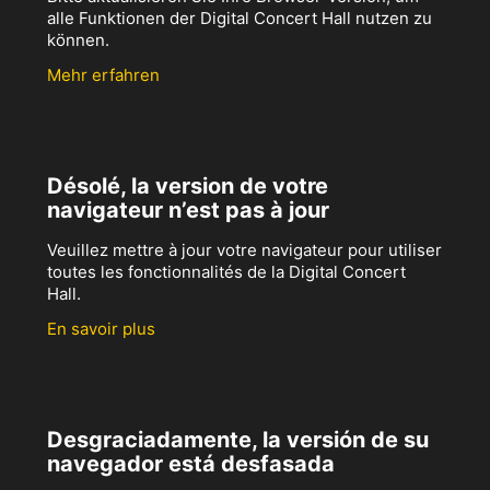
alle Funktionen der Digital Concert Hall nutzen zu
können.
Mehr erfahren
Désolé, la version de votre
navigateur n’est pas à jour
Veuillez mettre à jour votre navigateur pour utiliser
toutes les fonctionnalités de la Digital Concert
Hall.
En savoir plus
Desgraciadamente, la versión de su
navegador está desfasada