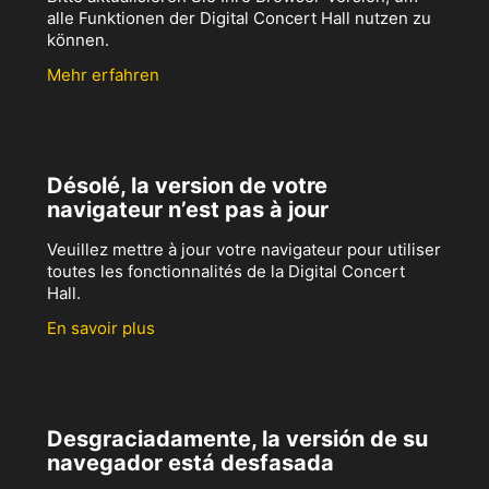
alle Funktionen der Digital Concert Hall nutzen zu
können.
Mehr erfahren
Désolé, la version de votre
navigateur n’est pas à jour
Veuillez mettre à jour votre navigateur pour utiliser
toutes les fonctionnalités de la Digital Concert
Hall.
En savoir plus
Desgraciadamente, la versión de su
navegador está desfasada