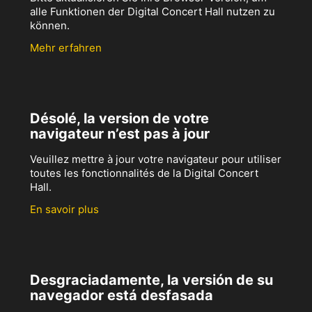
alle Funktionen der Digital Concert Hall nutzen zu
können.
Mehr erfahren
Désolé, la version de votre
navigateur n’est pas à jour
Veuillez mettre à jour votre navigateur pour utiliser
toutes les fonctionnalités de la Digital Concert
Hall.
En savoir plus
Desgraciadamente, la versión de su
navegador está desfasada