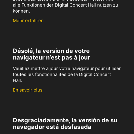
alle Funktionen der Digital Concert Hall nutzen zu
können.
Mehr erfahren
Désolé, la version de votre
navigateur n’est pas à jour
Veuillez mettre à jour votre navigateur pour utiliser
toutes les fonctionnalités de la Digital Concert
Hall.
En savoir plus
Desgraciadamente, la versión de su
navegador está desfasada