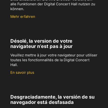
alle Funktionen der Digital Concert Hall nutzen zu
können.
Mehr erfahren
Désolé, la version de votre
navigateur n’est pas à jour
Veuillez mettre à jour votre navigateur pour utiliser
toutes les fonctionnalités de la Digital Concert
Hall.
En savoir plus
Desgraciadamente, la versión de su
navegador está desfasada