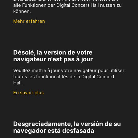
alle Funktionen der Digital Concert Hall nutzen zu
können.
Mehr erfahren
Désolé, la version de votre
navigateur n’est pas à jour
Veuillez mettre à jour votre navigateur pour utiliser
toutes les fonctionnalités de la Digital Concert
Hall.
En savoir plus
Desgraciadamente, la versión de su
navegador está desfasada